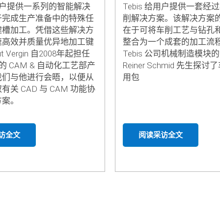
 给用户提供一系列的智能解决
Tebis 给用户提供一套经
于完成生产准备中的特殊任
削解决方案。该解决方案
键槽加工。凭借这些解决方
在于可将车削工艺与钻孔
速高效并质量优异地加工键
整合为一个成套的加工流
t Vergin 自2008年起担任
Tebis 公司机械制造模块
集团的 CAM & 自动化工艺部产
Reiner Schmid 先生探
我们与他进行会晤，以便从
用包
关 CAD 与 CAM 功能协
方案。
访全文
阅读采访全文