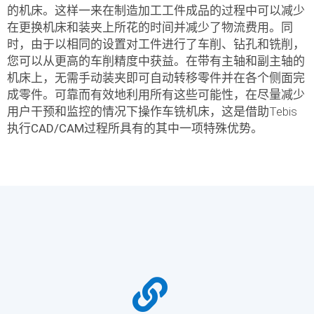
的机床。这样一来在制造加工工件成品的过程中可以减少
在
更换机床
和
装夹
上所花的时间并减少了
物流费用
。同
时，由于以相同的设置对工件进行了车削、钻孔和铣削，
您可以从
更高
的
车削精度
中获益。在带有
主轴和副主轴
的
机床上，无需手动装夹即可自动转移零件并在各个侧面完
成零件。
可靠而有效地
利用所有这些可能性，在
尽量减少
用户干预
和监控的情况下操作车铣机床，这是借助Tebis
执行
CAD/CAM过程
所具有的其中一项特殊优势。