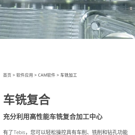
首页
>
软件应用
>
CAM软件
>
车铣加工
车铣复合
充分利用高性能车铣复合加工中心
有了Tebis，您可以轻松操控具有
车削、铣削和钻孔
功能