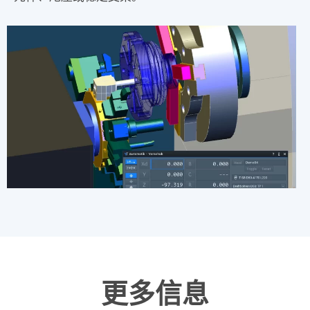
车铣操作的虚拟机床和数控输出
在针对车铣操作的程序计算过程中，Tebis可靠地排除
了与所有刀具组件发生碰撞的情形。随后的
碰撞检查
将
检查机床组件以及各个刀路之间的横向移动路径。结果
是产生了适用于所有
车削、钻削和铣削操作
的端到端无
碰撞CNC程序。该CNC程序还控制机床单元，如
夹紧
元件
、
尾座
或
稳定支架
。