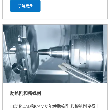
圆弧形铣刀具有特殊的几何形状，与用 球头刀相
比，在预加工和精加工上可节 省多达80%的时
间。Tebis支持全部这 些类型的效率高的高性能
刀具-因为 可以在虚拟CAM环境中对每种刀具进
行精确至细节的建模。
了解更多