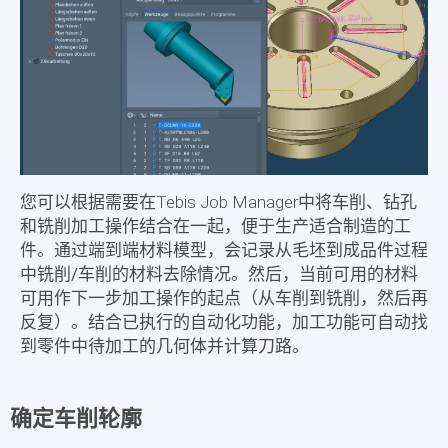
您可以根据需要在Tebis Job Manager中将
车削、钻孔
和铣削
加工操作结合在一起，便于生产
适合制造
的工
件。通过端到端
材料模型
，会记录从
毛坯
到
成品件
过程
中
铣削/车削
的
材料去除
情况。然后，当前可用的材料
可用作下一步加工操作的起点（从车削到铣削，然后再
反复）。结合已执行的
自动化功能
，加工功能可自动找
到零件中待加工的几何体并计算刀路。
确定车削轮廓