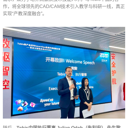
作，将全球领先的
CAD/CAM
技术引入教学与科研一线，真正
实现
“
产教深度融合
”
。
随后，
Tebis
中国执行董事
Julian Odeh
（朱利安） 先生致