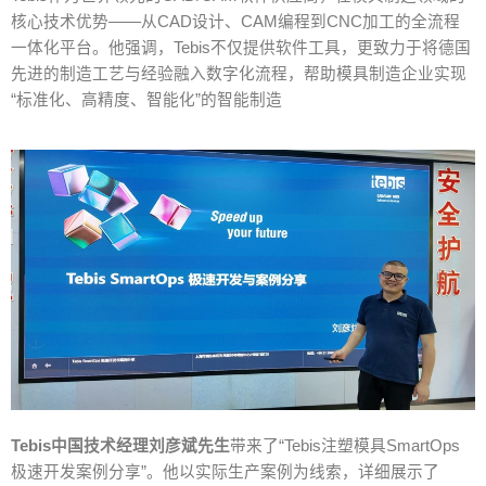
核心技术优势
——
从
CAD
设计、
CAM
编程到
CNC
加工的全流程
一体化平台。他强调，
Tebis
不仅提供软件工具，更致力于将德国
先进的制造工艺与经验融入数字化流程，帮助模具制造企业实现
“
标准化、高精度、智能化
”
的智能制造
Tebis
中国技术经理刘彦斌先生
带来了“
Tebis
注塑模具
SmartOps
极速开发案例分享
”
。他以实际生产案例为线索，详细展示了