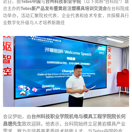
近日，由
Tebis
中国
与
台州科技职业学院
（以下简称“台科院”）联
合主办的
Tebis
新产品发布暨黄岩注塑模具培训交流会
在台科院成
功举办，活动汇聚院校代表、企业代表和技术专家，共探模具行
业数字化升级与人才培养新路径
会议伊始，由
台州科技职业学院机电与模具工程学院院长何
昌德先生
致欢迎辞。他表示，台科院始终立足黄岩模具产业
需求，致力于培养高素质技术技能人才。与
Tebis
中国的合