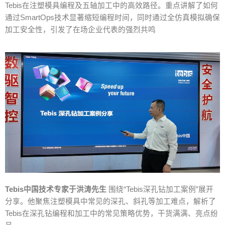
Tebis
在注塑模具编程及五轴加工中的高效路径。重点讲解了如何
通过
SmartOps
技术显著缩短编程时间，同时通过全仿真模拟确保
加工安全性，引发了在场企业代表的强烈共鸣
Tebis
中国技术专家于洪涛先生
围绕
“Tebis
深孔钻加工案例
”
展开
分享。他聚焦注塑模具中常见的深孔、斜孔等加工难点，解析了
Tebis
在深孔钻编程和加工中的常见策略优势，干货满满、亮点纷